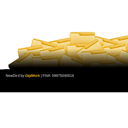
NewDir.it by
GigiWork
| P.IVA: 09975040016