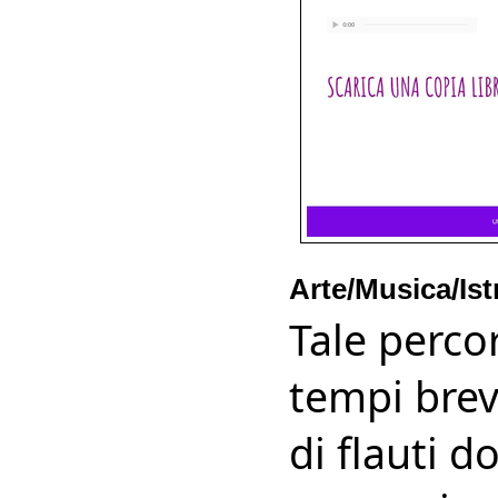
Arte/Musica/Is
Tale percor
tempi brevi
di flauti d