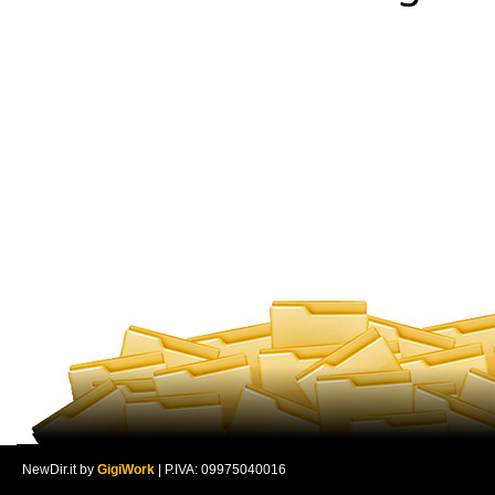
NewDir.it by
GigiWork
| P.IVA: 09975040016