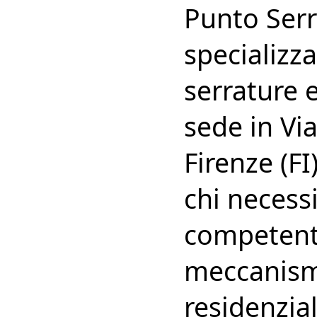
Punto Serr
specializza
serrature e
sede in Vi
Firenze (FI
chi necess
competente
meccanismi
residenzia