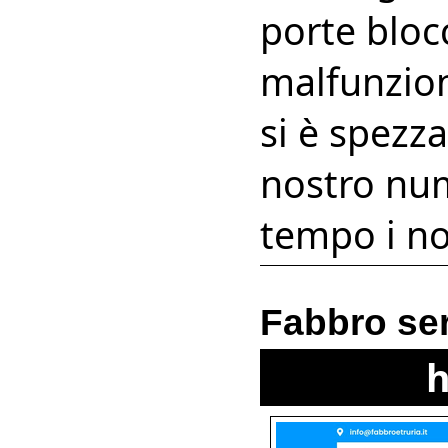
porte bloc
malfunzion
si è spezza
nostro nu
tempo i no
Fabbro ser
h