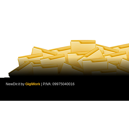
NewDir.it by
GigiWork
| P.IVA: 09975040016