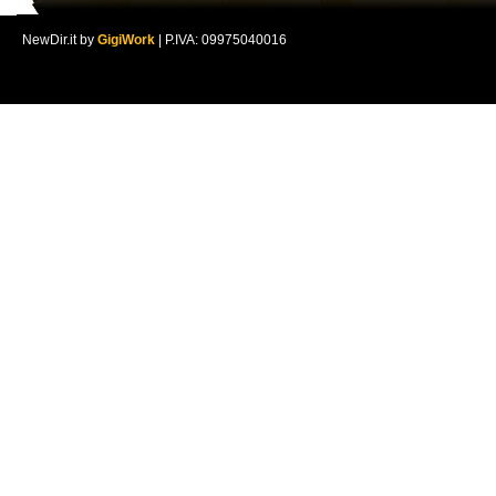
NewDir.it by
GigiWork
| P.IVA: 09975040016