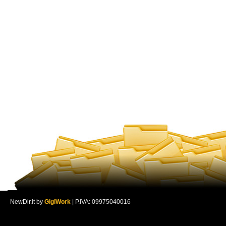
NewDir.it by
GigiWork
| P.IVA: 09975040016