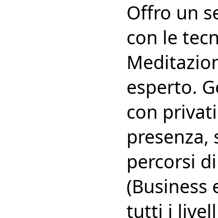
Offro un s
con le tec
Meditazion
esperto. G
con privati
presenza, 
percorsi d
(Business 
tutti i live