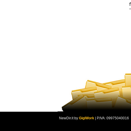
NewDir.it by
GigiWork
| P.IVA: 09975040016