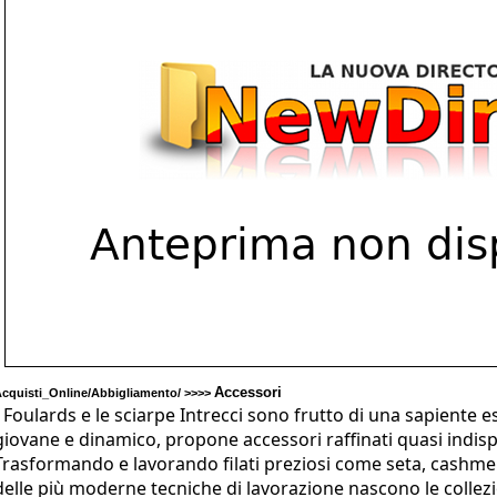
Accessori
cquisti_Online/Abbigliamento/ >>>>
I Foulards e le sciarpe Intrecci sono frutto di una sapiente e
giovane e dinamico, propone accessori raffinati quasi indisp
Trasformando e lavorando filati preziosi come seta, cashmer
delle più moderne tecniche di lavorazione nascono le collezio