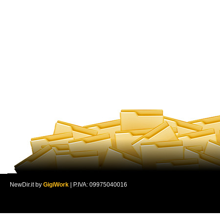
NewDir.it by
GigiWork
| P.IVA: 09975040016