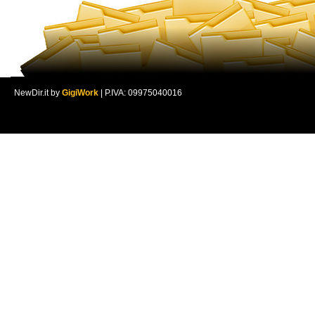
NewDir.it by
GigiWork
| P.IVA: 09975040016