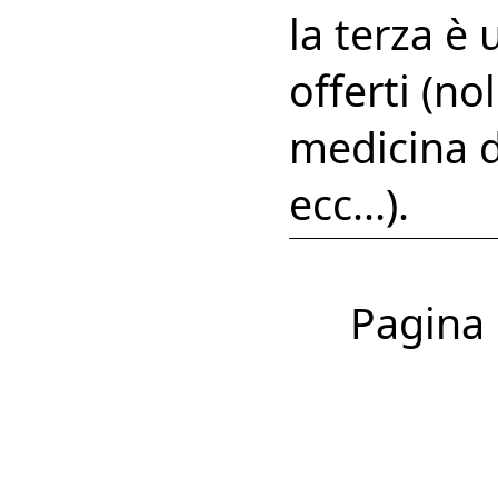
la terza è 
offerti (n
medicina d
ecc...).
Pagina 1