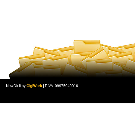
NewDir.it by
GigiWork
| P.IVA: 09975040016