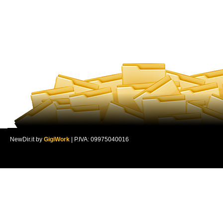
NewDir.it by
GigiWork
| P.IVA: 09975040016