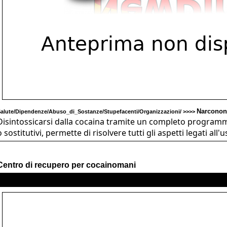
Narconon
alute/Dipendenze/Abuso_di_Sostanze/Stupefacenti/Organizzazioni/ >>>>
Disintossicarsi dalla cocaina tramite un completo program
o sostitutivi, permette di risolvere tutti gli aspetti legati all'
Centro di recupero per cocainomani