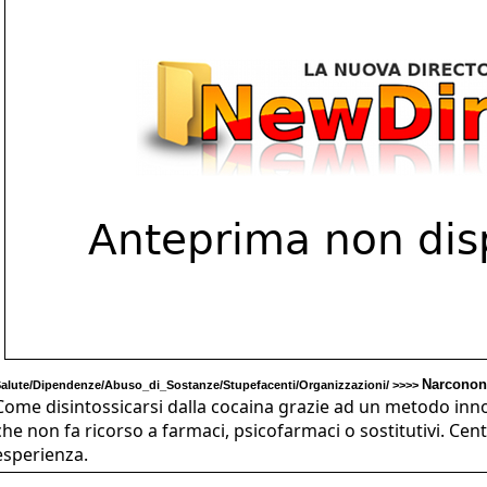
Narconon
alute/Dipendenze/Abuso_di_Sostanze/Stupefacenti/Organizzazioni/ >>>>
Come disintossicarsi dalla cocaina grazie ad un metodo inn
che non fa ricorso a farmaci, psicofarmaci o sostitutivi. Ce
esperienza.