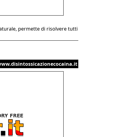
urale, permette di risolvere tutti
www.disintossicazionecocaina.it