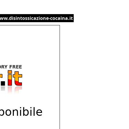
ww.disintossicazione-cocaina.it