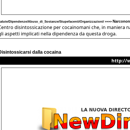
Narconon
alute/Dipendenze/Abuso_di_Sostanze/Stupefacenti/Organizzazioni/ >>>>
Centro disintossicazione per cocainomani che, in maniera nat
gli aspetti implicati nella dipendenza da questa droga.
Disintossicarsi dalla cocaina
http://