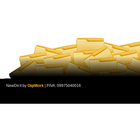
NewDir.it by
GigiWork
| P.IVA: 09975040016