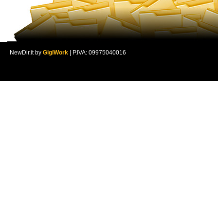
NewDir.it by
GigiWork
| P.IVA: 09975040016