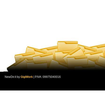
NewDir.it by
GigiWork
| P.IVA: 09975040016