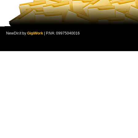
NewDir.it by
GigiWork
| P.IVA: 09975040016