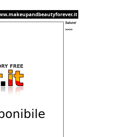
www.makeupandbeautyforever.it
Salute/
>>>>