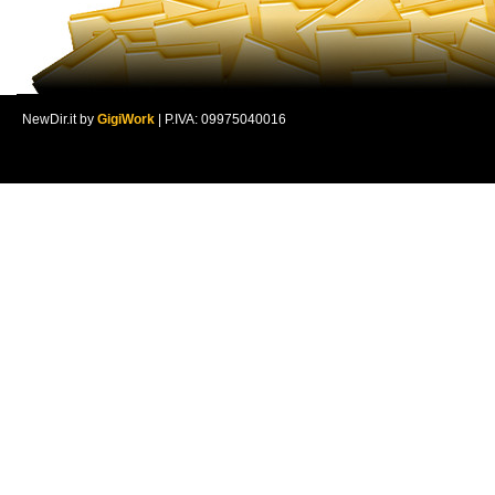
NewDir.it by
GigiWork
| P.IVA: 09975040016