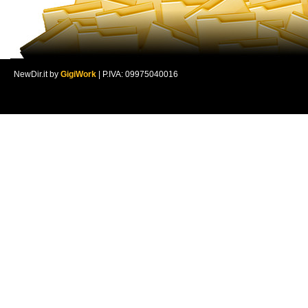
NewDir.it by
GigiWork
| P.IVA: 09975040016