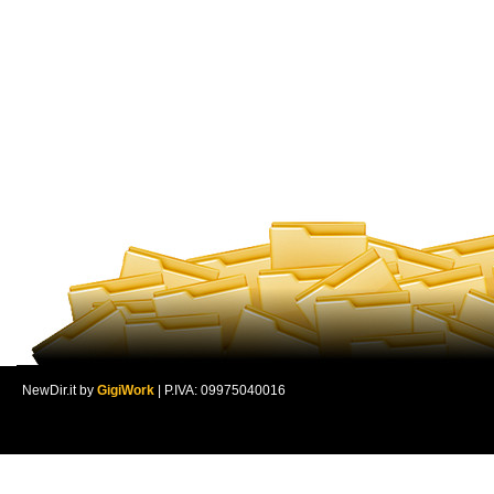
NewDir.it by
GigiWork
| P.IVA: 09975040016