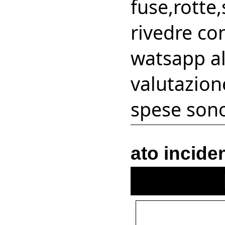
fuse,rotte
rivedre con
watsapp a
valutazion
spese sono
ato incide