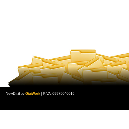
NewDir.it by
GigiWork
| P.IVA: 09975040016