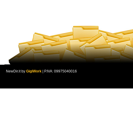
NewDir.it by
GigiWork
| P.IVA: 09975040016