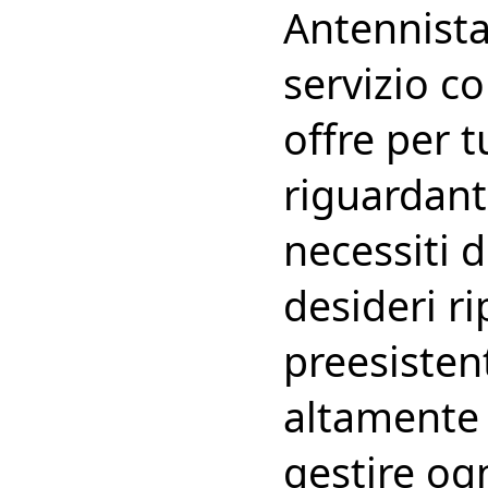
Antennista 
servizio c
offre per 
riguardanti
necessiti 
desideri r
preesistent
altamente 
gestire ogn