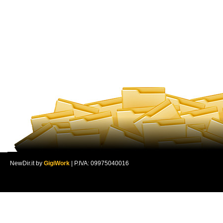
NewDir.it by
GigiWork
| P.IVA: 09975040016