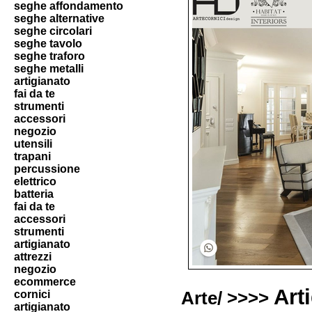
seghe affondamento
seghe alternative
seghe circolari
seghe tavolo
seghe traforo
seghe metalli
artigianato
fai da te
strumenti
accessori
negozio
utensili
trapani
percussione
elettrico
batteria
fai da te
accessori
strumenti
artigianato
attrezzi
negozio
ecommerce
Art
cornici
Arte/ >>>>
artigianato