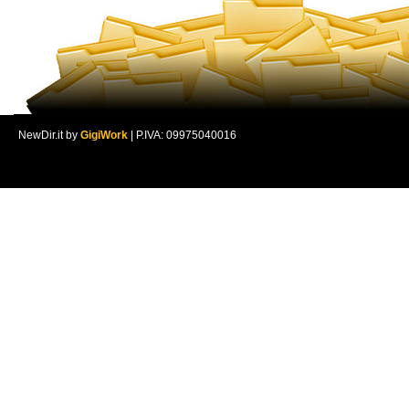
NewDir.it by
GigiWork
| P.IVA: 09975040016