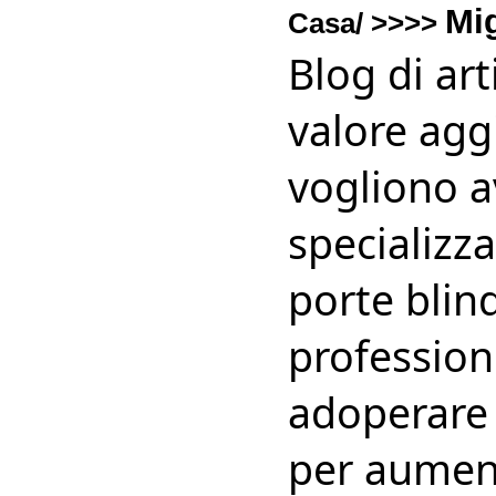
Mi
Casa/ >>>>
Blog di ar
valore agg
vogliono av
specializza
porte blind
profession
adoperare i
per aumenta