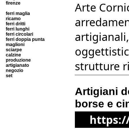
Arte Corni
firenze
ferri maglia
arredament
ricamo
ferri dritti
ferri lunghi
artigianali
ferri circolari
ferri doppia punta
maglioni
oggettistic
sciarpe
calzine
produzione
strutture r
artigianato
negozio
set
Artigiani d
borse e cin
https: