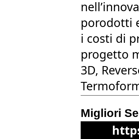
nell’innov
porodotti e
i costi di 
progetto m
3D, Revers
Termoform
Migliori Se
http