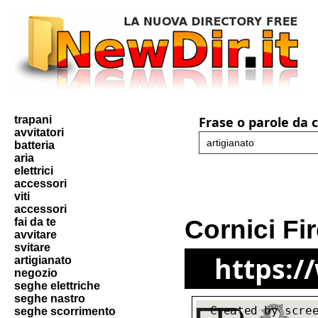
trapani
Frase o parole da 
avvitatori
batteria
aria
elettrici
accessori
viti
accessori
Cornici Fi
fai da te
avvitare
svitare
https:/
artigianato
negozio
seghe elettriche
seghe nastro
seghe scorrimento