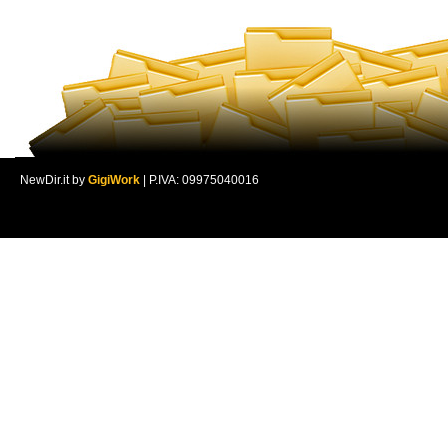
NewDir.it by
GigiWork
| P.IVA: 09975040016