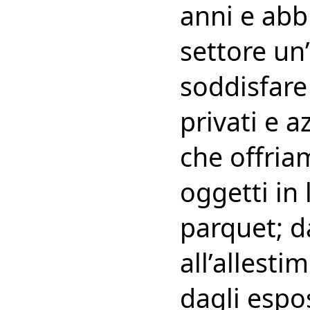
anni e ab
settore un
soddisfare 
privati e a
che offria
oggetti in 
parquet; d
all’allest
dagli espos