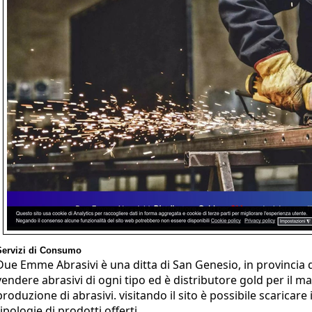
Servizi di Consumo
Due Emme Abrasivi è una ditta di San Genesio, in provincia d
vendere abrasivi di ogni tipo ed è distributore gold per il m
produzione di abrasivi. visitando il sito è possibile scaricare 
tipologie di prodotti offerti.