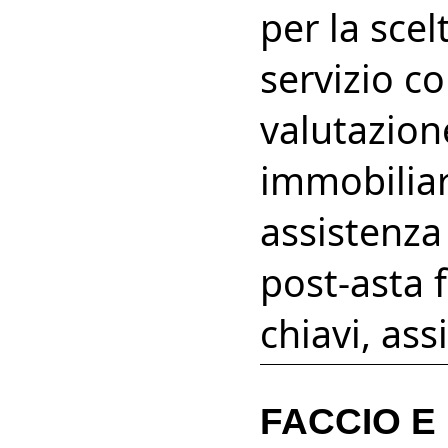
per la scel
servizio c
valutazion
immobiliare
assistenza 
post-asta 
chiavi, ass
FACCIO E