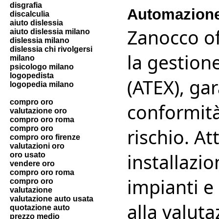
disgrafia
Automazion
discalculia
aiuto dislessia
Zanocco o
aiuto dislessia milano
dislessia milano
dislessia chi rivolgersi
la gestion
milano
psicologo milano
logopedista
(ATEX), ga
logopedia milano
compro oro
conformità
valutazione oro
compro oro roma
compro oro
rischio. A
compro oro firenze
valutazioni oro
installazi
oro usato
vendere oro
compro oro roma
impianti e 
compro oro
valutazione
valutazione auto usata
alla valuta
quotazione auto
prezzo medio