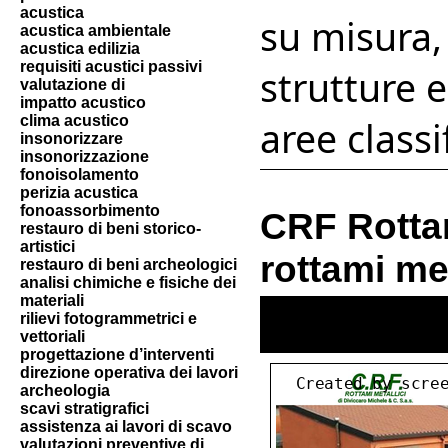
acustica
su misura
acustica ambientale
acustica edilizia
requisiti acustici passivi
strutture e
valutazione di
impatto acustico
clima acustico
aree classi
insonorizzare
insonorizzazione
fonoisolamento
perizia acustica
fonoassorbimento
CRF Rottam
restauro di beni storico-
artistici
rottami me
restauro di beni archeologici
analisi chimiche e fisiche dei
materiali
rilievi fotogrammetrici e
vettoriali
progettazione d’interventi
direzione operativa dei lavori
archeologia
scavi stratigrafici
assistenza ai lavori di scavo
valutazioni preventive di