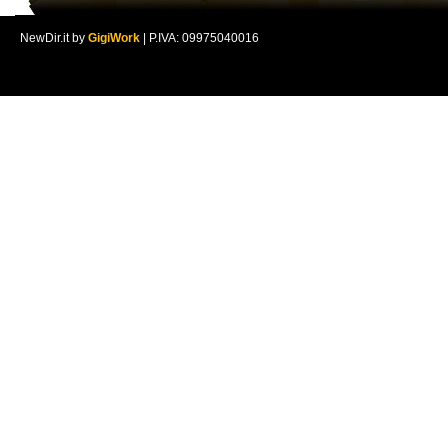
NewDir.it by
GigiWork
| P.IVA: 09975040016