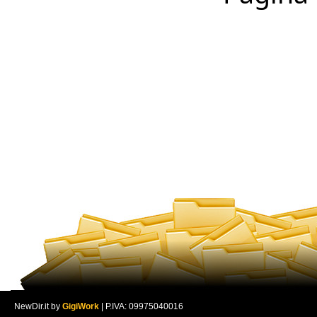
NewDir.it by
GigiWork
| P.IVA: 09975040016