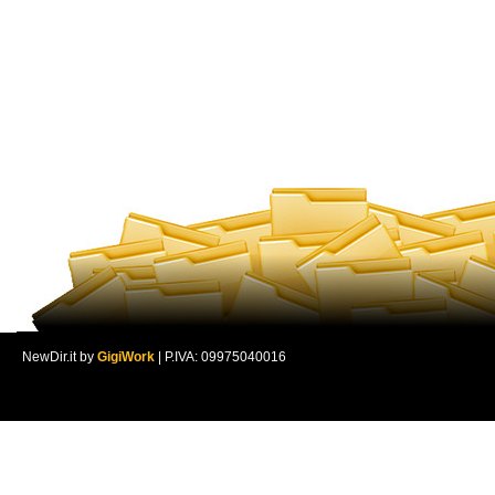
NewDir.it by
GigiWork
| P.IVA: 09975040016