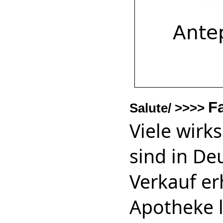
F
Salute/ >>>>
Viele wir
sind in De
Verkauf erh
Apotheke l