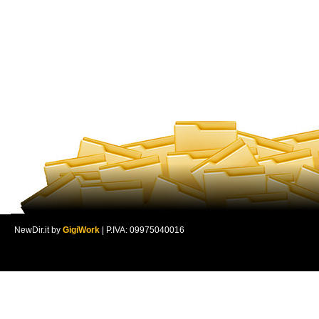
NewDir.it by
GigiWork
| P.IVA: 09975040016