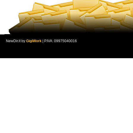
NewDir.it by
GigiWork
| P.IVA: 09975040016