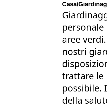
Casa/Giardinag
Giardinagg
personale q
aree verdi.
nostri gia
disposizio
trattare l
possibile.
della salut