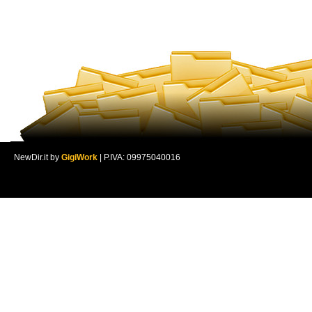
NewDir.it by
GigiWork
| P.IVA: 09975040016