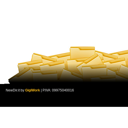
NewDir.it by
GigiWork
| P.IVA: 09975040016