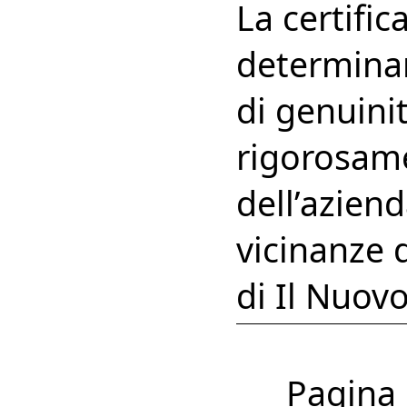
La certific
determinan
di genuinit
rigorosame
dell’aziend
vicinanze 
di Il Nuov
Pagina 1