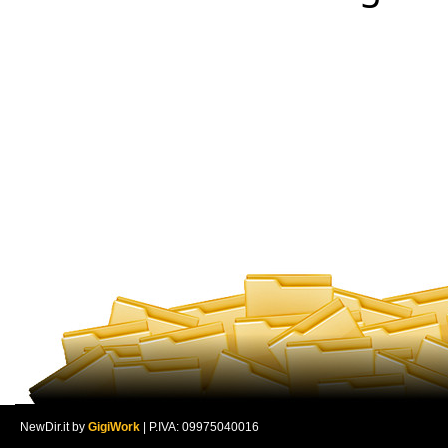
NewDir.it by
GigiWork
| P.IVA: 09975040016