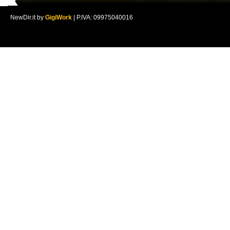
NewDir.it by
GigiWork
| P.IVA: 09975040016