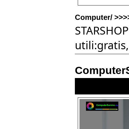
Computer/ >>
STARSHOP2
utili:grat
ComputerS