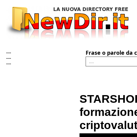
....
Frase o parole da 
....
....
STARSHOP
formazione
criptoval