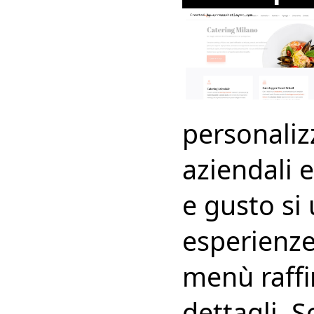
personalizz
aziendali 
e gusto si
esperienze
menù raffin
dettagli. S