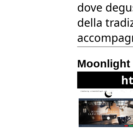
dove degust
della trad
accompagnat
Moonlight
ht