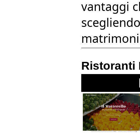
vantaggi c
scegliendo 
matrimonio
Ristorant