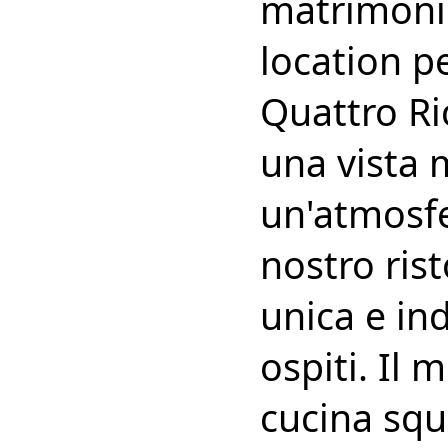
matrimonio
location pe
Quattro Ric
una vista 
un'atmosfer
nostro ris
unica e ind
ospiti. Il 
cucina squ