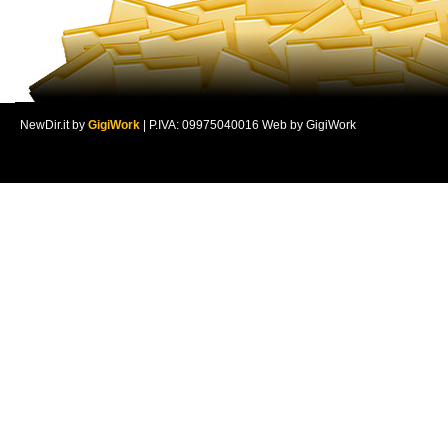
NewDir.it by
GigiWork
| P.IVA: 09975040016 Web by GigiWork