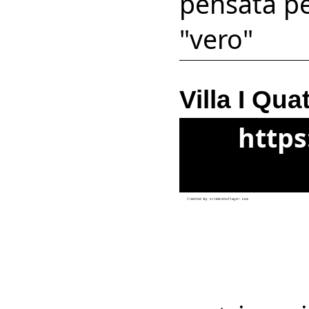
pensata pe
"vero"
Villa I Qua
https