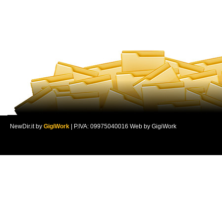
NewDir.it by
GigiWork
| P.IVA: 09975040016 Web by GigiWork