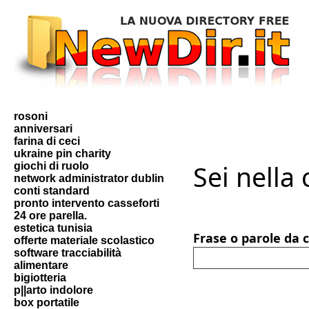
rosoni
anniversari
farina di ceci
ukraine pin charity
Sei nella
giochi di ruolo
network administrator dublin
conti standard
pronto intervento casseforti
24 ore parella.
estetica tunisia
Frase o parole da 
offerte materiale scolastico
software tracciabilità
alimentare
bigiotteria
p||arto indolore
box portatile