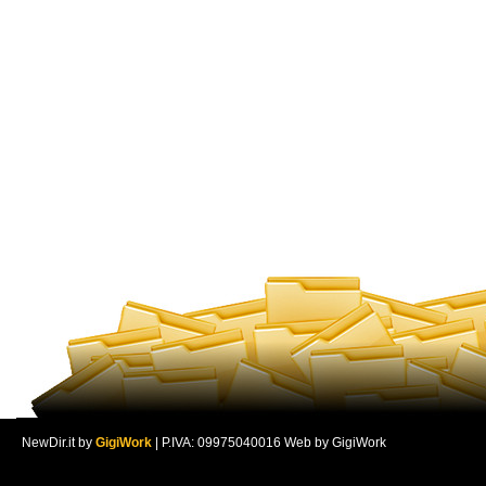
NewDir.it by
GigiWork
| P.IVA: 09975040016 Web by GigiWork