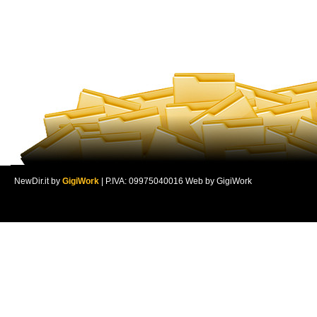
NewDir.it by
GigiWork
| P.IVA: 09975040016 Web by GigiWork