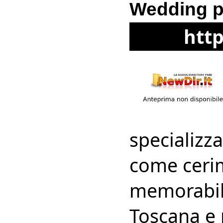
Wedding ph
htt
specializz
come cerim
memorabili
Toscana e 