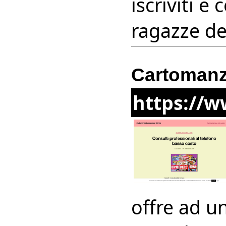
iscriviti 
ragazze del
Cartomanzi
https://
offre ad u