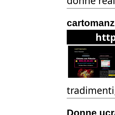
donne reali
cartomanz
htt
tradimenti,
Donne ucr