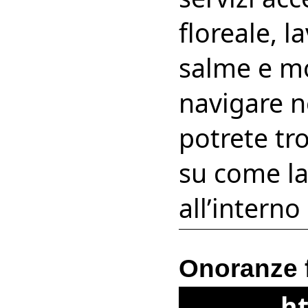
floreale, l
salme e mo
navigare n
potrete tr
su come la
all’interno
Onoranze f
ht