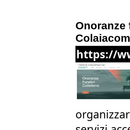
Onoranze f
Colaiaco
https://w
organizzare
servizi acc