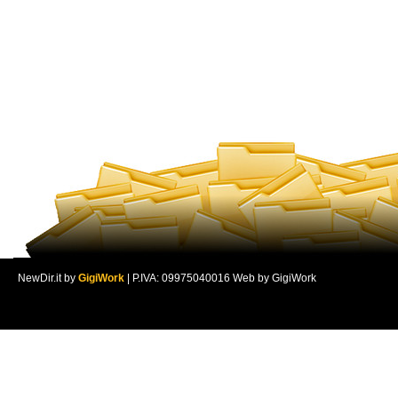
NewDir.it by
GigiWork
| P.IVA: 09975040016 Web by GigiWork