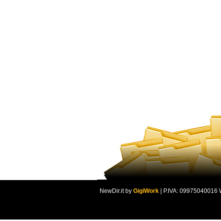
NewDir.it by
GigiWork
| P.IVA: 09975040016 