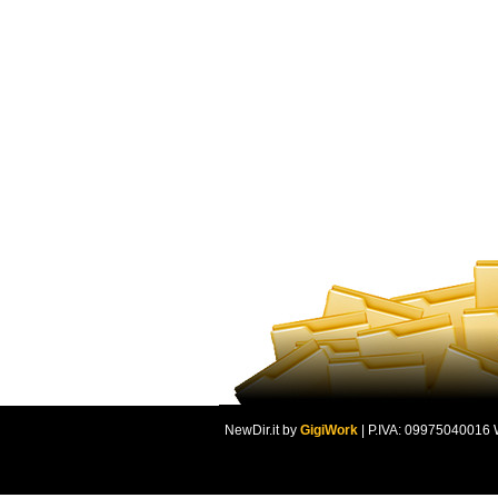
NewDir.it by
GigiWork
| P.IVA: 09975040016 