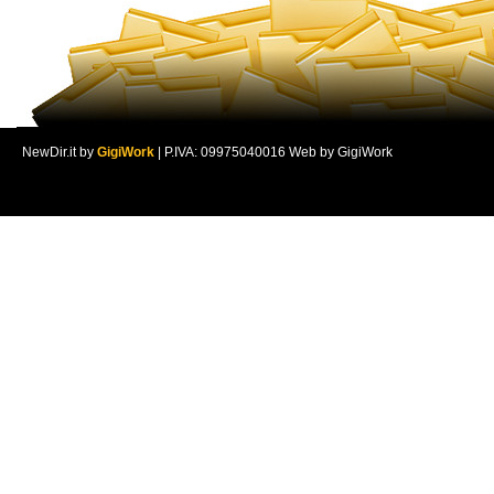
NewDir.it by
GigiWork
| P.IVA: 09975040016 Web by GigiWork