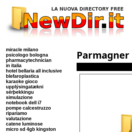
miracle milano
Parmagner
psicologo bologna
pharmacytechnician
in italia
hotel bellaria all inclusive
blefaroplastica
karaoke gioco
upplýsingatækni
sérþekkingu
simulazione
notebook dell i7
pompe calcestruzzo
ripariamo
valutazione
catene luminose
micro sd 4gb kingston