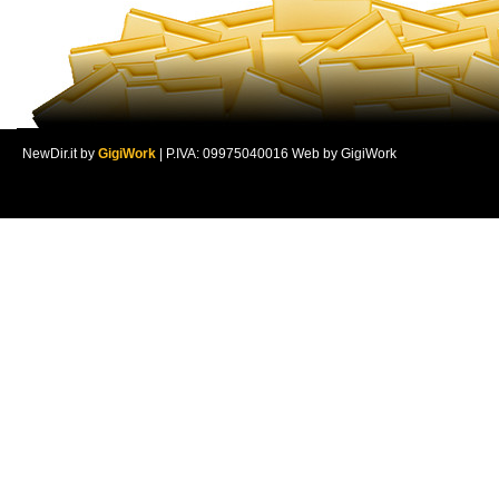
NewDir.it by
GigiWork
| P.IVA: 09975040016 Web by GigiWork