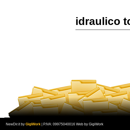
idraulico t
NewDir.it by
GigiWork
| P.IVA: 09975040016 Web by GigiWork