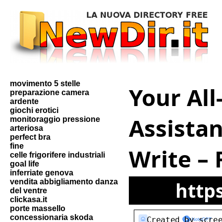
movimento 5 stelle
Your All
preparazione camera
ardente
giochi erotici
Assista
monitoraggio pressione
arteriosa
perfect bra
fine
Write – 
celle frigorifere industriali
goal life
inferriate genova
vendita abbigliamento danza
http
del ventre
clickasa.it
porte massello
concessionaria skoda