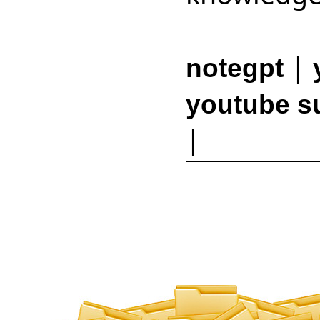
|
notegpt
youtube s
|