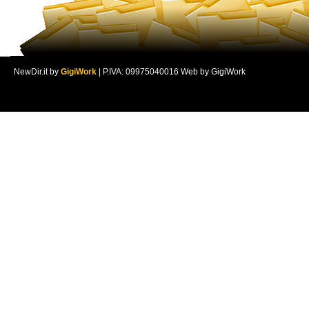
NewDir.it by
GigiWork
| P.IVA: 09975040016 Web by GigiWork