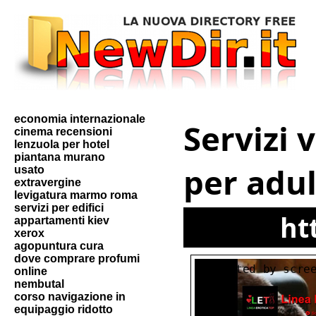
economia internazionale
Servizi 
cinema recensioni
lenzuola per hotel
piantana murano
per adul
usato
extravergine
levigatura marmo roma
servizi per edifici
ht
appartamenti kiev
xerox
agopuntura cura
dove comprare profumi
online
nembutal
corso navigazione in
equipaggio ridotto