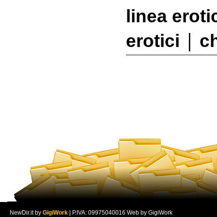
linea eroti
|
erotici
c
NewDir.it by
GigiWork
| P.IVA: 09975040016 Web by GigiWork