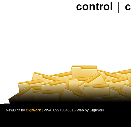
|
control
c
NewDir.it by
GigiWork
| P.IVA: 09975040016 Web by GigiWork