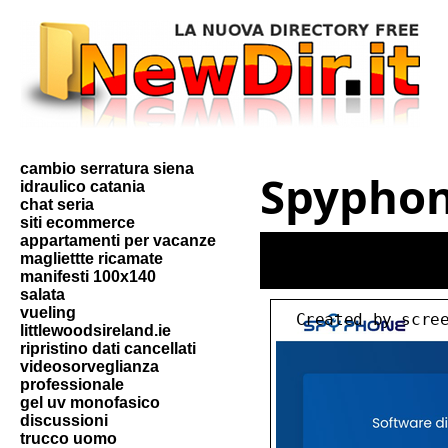
cambio serratura siena
Spypho
idraulico catania
chat seria
siti ecommerce
appartamenti per vacanze
magliettte ricamate
manifesti 100x140
salata
vueling
littlewoodsireland.ie
ripristino dati cancellati
videosorveglianza
professionale
gel uv monofasico
discussioni
trucco uomo