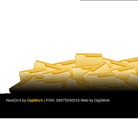
NewDir.it by
GigiWork
| P.IVA: 09975040016 Web by GigiWork