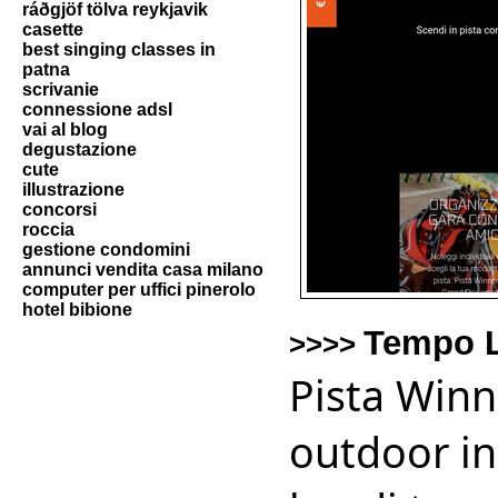
ráðgjöf tölva reykjavik
casette
best singing classes in
patna
scrivanie
connessione adsl
vai al blog
degustazione
cute
illustrazione
concorsi
roccia
gestione condomini
annunci vendita casa milano
computer per uffici pinerolo
hotel bibione
Tempo L
>>>>
Pista Winn
outdoor in