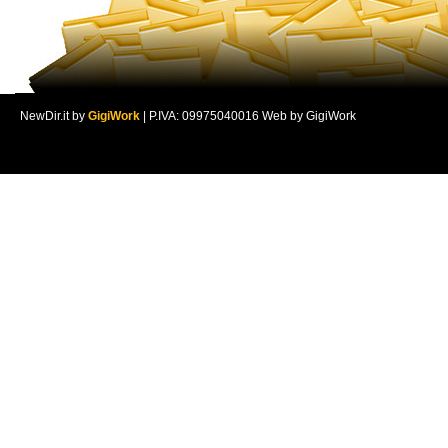
NewDir.it by
GigiWork
| P.IVA: 09975040016 Web by GigiWork