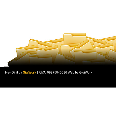
NewDir.it by
GigiWork
| P.IVA: 09975040016 Web by GigiWork